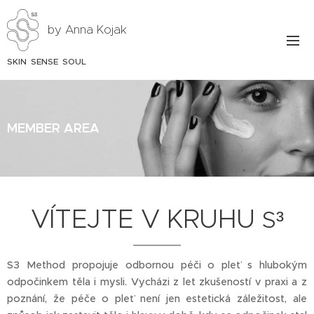
by Anna Kojak
SKIN SENSE SOUL
MEMBER AREA
VÍTEJTE V KRUHU
S
³
S3 Method propojuje odbornou péči o pleť s hlubokým
odpočinkem těla i mysli. Vycházi z let zkušeností v praxi a z
poznání, že péče o pleť není jen estetická záležitost, ale