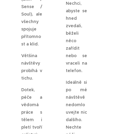
Nechci,
Sense /
abyste se
Soul), ale
hned
všechny
zvedali,
spojuje
běželi
přítomno
něco
st a klid.
zařídit
Většina
nebo se
návštěvy
vraceli na
probíhá v
telefon.
tichu.
Ideálně si
Dotek,
po mé
péče a
návštěvě
vědomá
nedomlo
práce s
uvejte nic
tělem i
dalšího.
pletí tvoří
Nechte