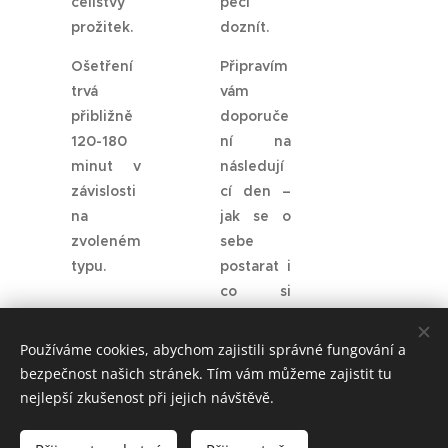
celistvý
péči
prožitek.
doznít.
Ošetření
Připravím
trvá
vám
přibližně
doporuče
120-180
ní na
minut v
následují
závislosti
cí den –
na
jak se o
zvoleném
sebe
typu.
postarat i
co si
třeba
uvědomit
Používáme cookies, abychom zajistili správné fungování a
.
bezpečnost našich stránek. Tím vám můžeme zajistit tu
nejlepší zkušenost při jejich návštěvě.