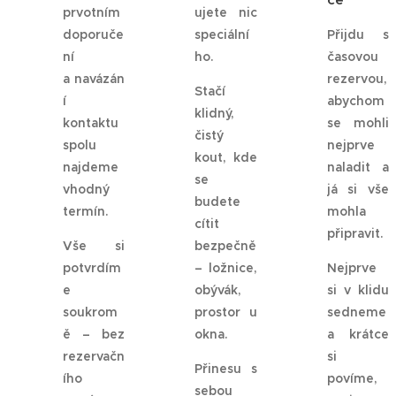
prvotním
ujete nic
doporuče
speciální
Přijdu s
ní
ho.
časovou
a navázán
rezervou,
Stačí
í
abychom
klidný,
kontaktu
se mohli
čistý
spolu
nejprve
kout, kde
najdeme
naladit a
se
vhodný
já si vše
budete
termín.
mohla
cítit
připravit.
Vše si
bezpečně
potvrdím
– ložnice,
Nejprve
e
obývák,
si v klidu
soukrom
prostor u
sedneme
ě – bez
okna.
a krátce
rezervačn
si
Přinesu s
ího
povíme,
sebou