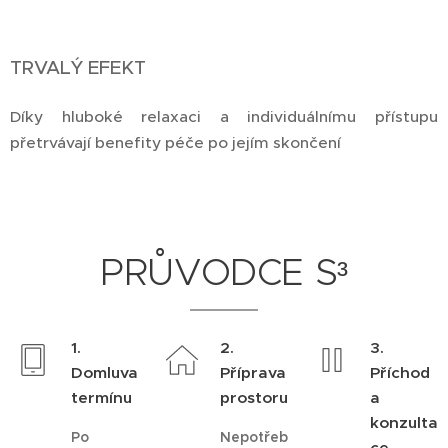
TRVALÝ EFEKT
Díky hluboké relaxaci a individuálnímu přístupu
přetrvávají benefity péče po jejím skončení
PRŮVODCE S
³
1.
2.
3.
Domluva
Příprava
Příchod
termínu
prostoru
a
konzulta
Po
Nepotřeb
ce