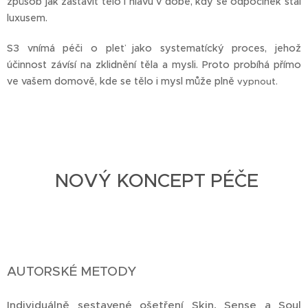
způsob jak zastavit tělo i hlavu v době, kdy se odpočinek stal
luxusem.
S3 vnímá péči o pleť jako systematícký proces, jehož
účinnost závísí na zklidnění těla a mysli. Proto probíhá přímo
ve vašem domově, kde se tělo i mysl může plně
vypnout.
NOVÝ KONCEPT
PÉČE
AUTORSKÉ METODY
Individuálně sestavené ošetření Skin, Sense a Soul