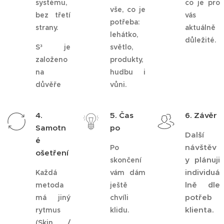
systému,
co je pro
vše, co je
bez třetí
vás
potřeba:
strany.
aktuálně
lehátko,
důležité.
S³ je
světlo,
založeno
produkty,
na
hudbu i
důvěře
vůni.
4.
5. Čas
6. Závěr
Samotn
po
Další
é
návštěv
Po
ošetření
y plánuji
skončení
individuá
Každá
vám dám
lně dle
metoda
ještě
potřeb
má jiný
chvíli
klienta.
rytmus
klidu.
(Skin /